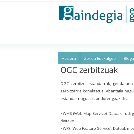
Euskalgeo
Hasiera
Zer da Euskalgeo
Bloga
OGC zerbitzuak
OGC zerbitzu estandarrak, geodatuen 
zerbitzarira konektatuz. Abantaila nagu
estandar nagusiak ondorengoak dira:
• WMS (Web Map Service): Datuak irudi g
daiteke.
• WFS (Web Feature Service): Datuak mod