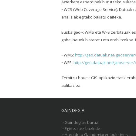
Azterketa ezberdinak burutzeko aukera
• WCS (Web Coverage Service): Datuak r
analisiak egiteko baliatu daiteke.
Euskalgeo-k WMS eta WFS zerbitzuak esk
gabe, hauek bistaratu eta erabiltzekoa.
• WMS:
http://geo.datuak.net/geoserve
• WFS:
http://geo.datuak.net/geoserver
Zerbitzu hauek GIS aplikazioetatik erabi
aplikazioa.
GAINDEGIA
>
Gaindegiari buruz
>
Egin zaitez bazkide
>
Harpidetu Gaindegiaren buletinera