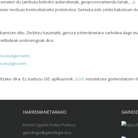
 ematen du (atributu bidezko aukeraketak, geoprozesamendu lanak, …)
aster moduan kontsultatzeko protokoloa. Gelaxka edo zelda bakoitzari d
aintzen ditu. Zerbitzu hauetatik, geruza ezberdinetara sarbidea dago e
 Helbideak ondorengoak dira:
r/euskalgeo/wms
/euskalgeo/wfs
ltzeko dira. Ez baduzu GIS aplikaziorik,
QGIS
instalatzea gomendatzen du
HARREMANETARAKO
GAINDE
Martin Ugalde Kultur Parkea
gaindegia@gaindegia.eus