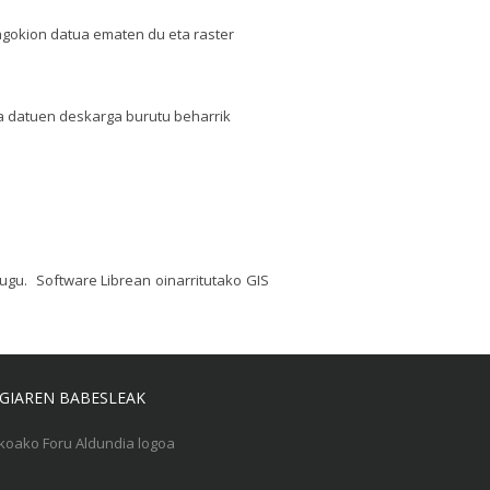
agokion datua ematen du eta raster
ta datuen deskarga burutu beharrik
gu. Software Librean oinarritutako GIS
GIAREN BABESLEAK