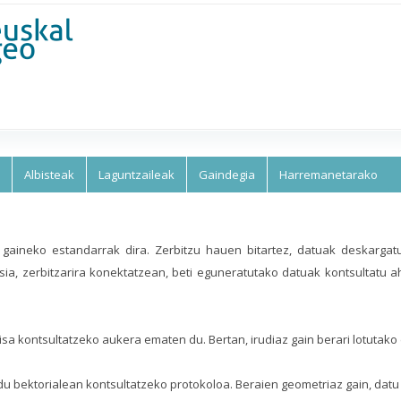
Skip to
main
content
Albisteak
Laguntzaileak
Gaindegia
Harremanetarako
gaineko estandarrak dira. Zerbitzu hauen bitartez, datuak deskarga
sia, zerbitzarira konektatzean, beti eguneratutako datuak kontsultatu a
isa kontsultatzeko aukera ematen du. Bertan, irudiaz gain berari lotutak
u bektorialean kontsultatzeko protokoloa. Beraien geometriaz gain, datu