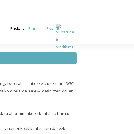
Euskara
Français
Español
tu gabe erabili daitezke zuzenean OGC
halko direla da. OGC-k definitzen dituen
o datu alfanumerikoen kontsulta burutu
 alfanumerikoak kontsultatu daitezke.