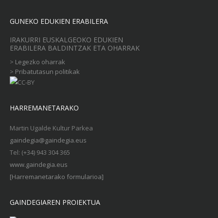
GUNEKO EDUKIEN ERABILERA
IRAKURRI EUSKALGEOKO EDUKIEN
ERABILERA BALDINTZAK ETA OHARRAK
>
Legezko oharrak
>
Pribatutasun politikak
HARREMANETARAKO
Martin Ugalde Kultur Parkea
gaindegia@gaindegia.eus
Tel: (+34) 943 304 365
www.gaindegia.eus
[Harremanetarako formularioa]
GAINDEGIAREN PROIEKTUA