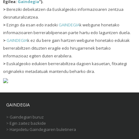
Egilea:
Gaindegia
").
>
Bereziki debekatzen da Euskalgeoko informazioaren zentzua
desnaturalizatzea.
>
Ezingo da esan edo iradoki
GAINDEGIA
k webgune honetako
informazioaren berrerabilpenean parte hartu edo laguntzen duela.
>
GAINDEGIA
k ez du bere gain hartzen webgune honetako edukiak
berrerabiltzen dituzten eragile edo hirugarrenek bertako
informazioaz egiten duten erabilera.
>
Euskalgeoko edukien berrerabiltzea dagoen kasuetan, fitxategi
originaleko metadatuak mantendu beharko dira.
GAINDEGIA
>
Gaindegiari buruz
>
Egin zaitez bazkide
>
Harpidetu Gaindegiaren buletinera