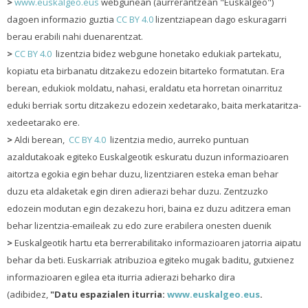
>
www.euskalgeo.eus
webgunean (aurrerantzean "Euskalgeo")
dagoen informazio guztia
CC BY 4.0
lizentziapean dago eskuragarri
berau erabili nahi duenarentzat.
>
CC BY 4.0
lizentzia bidez webgune honetako edukiak partekatu,
kopiatu eta birbanatu ditzakezu edozein bitarteko formatutan. Era
berean, edukiok moldatu, nahasi, eraldatu eta horretan oinarrituz
eduki berriak sortu ditzakezu edozein xedetarako, baita merkataritza-
xedeetarako ere.
>
Aldi berean,
CC BY 4.0
lizentzia medio, aurreko puntuan
azaldutakoak egiteko Euskalgeotik eskuratu duzun informazioaren
aitortza egokia egin behar duzu, lizentziaren esteka eman behar
duzu eta aldaketak egin diren adierazi behar duzu. Zentzuzko
edozein modutan egin dezakezu hori, baina ez duzu aditzera eman
behar lizentzia-emaileak zu edo zure erabilera onesten duenik
>
Euskalgeotik hartu eta berrerabilitako informazioaren jatorria aipatu
behar da beti. Euskarriak atribuzioa egiteko mugak baditu, gutxienez
informazioaren egilea eta iturria adierazi beharko dira
(adibidez,
"Datu espazialen iturria:
www.euskalgeo.eus
.