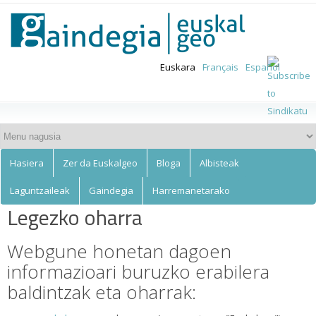
Euskalgeo
Skip to
main
content
Euskara
Français
Español
Hasiera
Zer da Euskalgeo
Bloga
Albisteak
Laguntzaileak
Gaindegia
Harremanetarako
Legezko oharra
Webgune honetan dagoen
informazioari buruzko erabilera
baldintzak eta oharrak: