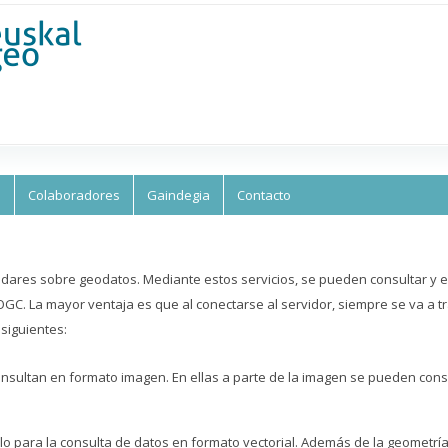
Skip to
main
content
s
Colaboradores
Gaindegia
Contacto
dares sobre geodatos. Mediante estos servicios, se pueden consultar y e
GC. La mayor ventaja es que al conectarse al servidor, siempre se va a tr
siguientes:
sultan en formato imagen. En ellas a parte de la imagen se pueden consu
olo para la consulta de datos en formato vectorial. Además de la geometr