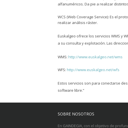
alfanuméricos. Da pie a realizar distint
WCS (Web Coverage Service): Es el protoc
realizar análisis ráster.
Euskalgeo ofrece los servicios WMS y WF
a su consulta y explotación. Las direccio
WMS:
http://www.euskalgeo.net/wms
WFS:
http://www.euskalgeo.net/wfs
Estos servicios son para conectarse des
software libre.”
SOBRE NOSOTROS
En
GAINDEGIA
, con el objetivo de profun