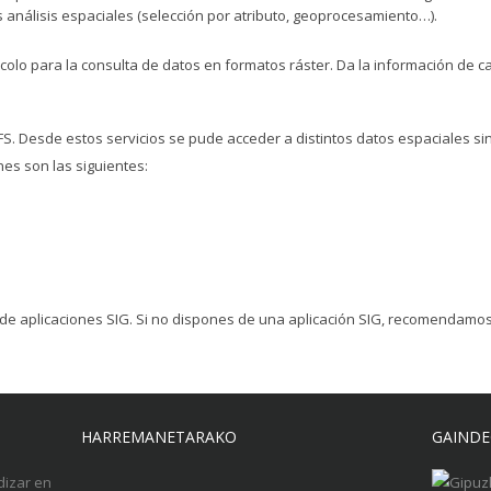
os análisis espaciales (selección por atributo, geoprocesamiento…).
olo para la consulta de datos en formatos ráster. Da la información de ca
S. Desde estos servicios se pude acceder a distintos datos espaciales s
nes son las siguientes:
de aplicaciones SIG. Si no dispones de una aplicación SIG, recomendamos
HARREMANETARAKO
GAINDE
dizar en