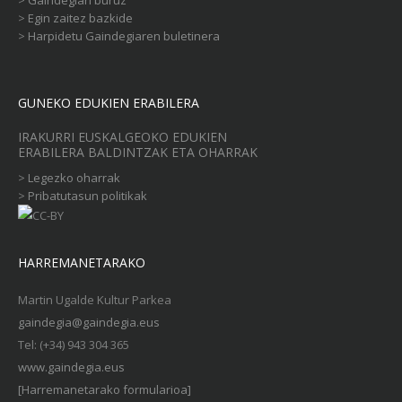
>
Gaindegiari buruz
>
Egin zaitez bazkide
>
Harpidetu Gaindegiaren buletinera
GUNEKO EDUKIEN ERABILERA
IRAKURRI EUSKALGEOKO EDUKIEN
ERABILERA BALDINTZAK ETA OHARRAK
>
Legezko oharrak
>
Pribatutasun politikak
HARREMANETARAKO
Martin Ugalde Kultur Parkea
gaindegia@gaindegia.eus
Tel: (+34) 943 304 365
www.gaindegia.eus
[Harremanetarako formularioa]