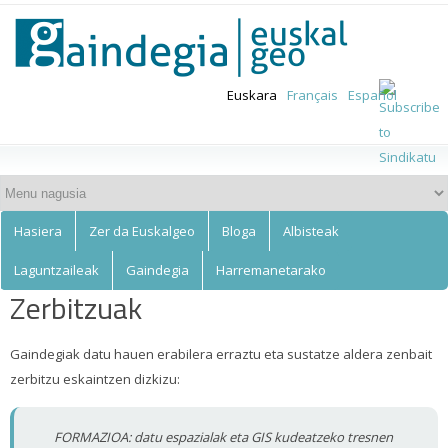
Euskalgeo
Skip to
main
content
Euskara
Français
Español
Hasiera
Zer da Euskalgeo
Bloga
Albisteak
Laguntzaileak
Gaindegia
Harremanetarako
Zerbitzuak
Gaindegiak datu hauen erabilera erraztu eta sustatze aldera zenbait
zerbitzu eskaintzen dizkizu:
FORMAZIOA: datu espazialak eta GIS kudeatzeko tresnen