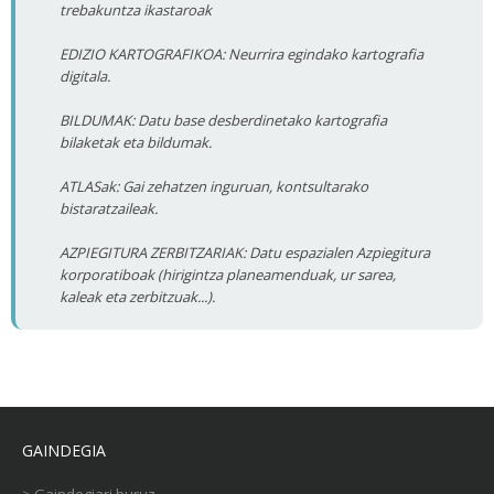
trebakuntza ikastaroak
EDIZIO KARTOGRAFIKOA: Neurrira egindako kartografia
digitala.
BILDUMAK: Datu base desberdinetako kartografia
bilaketak eta bildumak.
ATLASak: Gai zehatzen inguruan, kontsultarako
bistaratzaileak.
AZPIEGITURA ZERBITZARIAK: Datu espazialen Azpiegitura
korporatiboak (hirigintza planeamenduak, ur sarea,
kaleak eta zerbitzuak...).
GAINDEGIA