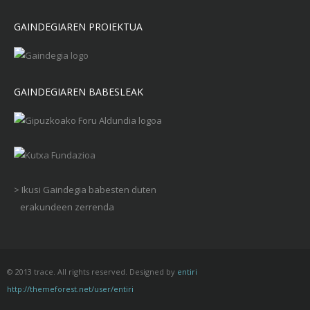
GAINDEGIAREN PROIEKTUA
GAINDEGIAREN BABESLEAK
> Ikusi Gaindegia babesten duten
erakundeen zerrenda
© 2013 trace. All rights reserved. Designed by
entiri
http://themeforest.net/user/entiri