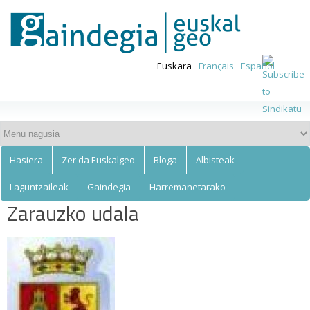
Euskalgeo
Skip to
main
content
Euskara
Français
Español
Hasiera
Zer da Euskalgeo
Bloga
Albisteak
Laguntzaileak
Gaindegia
Harremanetarako
Zarauzko udala