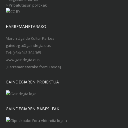
>
Pribatutasun politikak
HARREMANETARAKO
Martin Ugalde Kultur Parkea
gaindegia@gaindegia.eus
Tel: (+34) 943 304 365
www.gaindegia.eus
[Harremanetarako formularioa]
GAINDEGIAREN PROIEKTUA
GAINDEGIAREN BABESLEAK