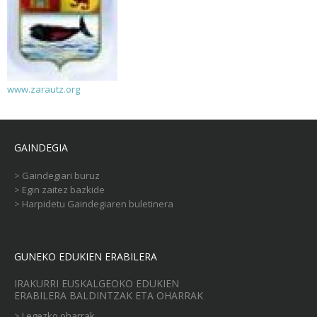
www.zarautz.org
GAINDEGIA
>
Gaindegiari buruz
>
Egin zaitez bazkide
>
Harpidetu Gaindegiaren buletinera
GUNEKO EDUKIEN ERABILERA
IRAKURRI EUSKALGEOKO EDUKIEN
ERABILERA BALDINTZAK ETA OHARRAK
>
Legezko oharrak