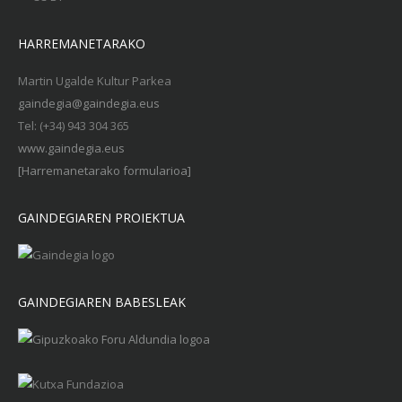
HARREMANETARAKO
Martin Ugalde Kultur Parkea
gaindegia@gaindegia.eus
Tel: (+34) 943 304 365
www.gaindegia.eus
[Harremanetarako formularioa]
GAINDEGIAREN PROIEKTUA
GAINDEGIAREN BABESLEAK