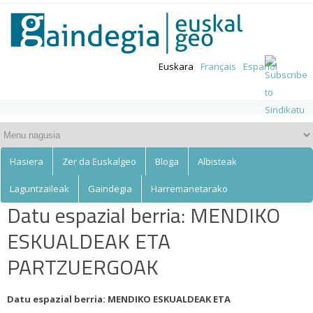
Euskalgeo
Skip to
main
content
Euskara
Français
Español
Hasiera
Zer da Euskalgeo
Bloga
Albisteak
Laguntzaileak
Gaindegia
Harremanetarako
Datu espazial berria: MENDIKO
ESKUALDEAK ETA
PARTZUERGOAK
Datu espazial berria: MENDIKO ESKUALDEAK ETA