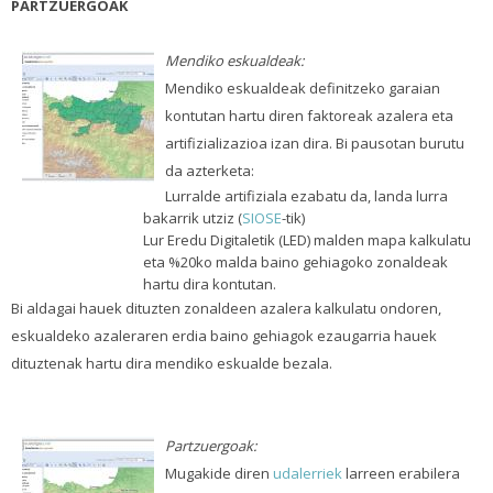
PARTZUERGOAK
Mendiko eskualdeak:
Mendiko eskualdeak definitzeko garaian
kontutan hartu diren faktoreak azalera eta
artifizializazioa izan dira. Bi pausotan burutu
da azterketa:
Lurralde artifiziala ezabatu da, landa lurra
bakarrik utziz (
SIOSE
-tik)
Lur Eredu Digitaletik (LED) malden mapa kalkulatu
eta %20ko malda baino gehiagoko zonaldeak
hartu dira kontutan.
Bi aldagai hauek dituzten zonaldeen azalera kalkulatu ondoren,
eskualdeko azaleraren erdia baino gehiagok ezaugarria hauek
dituztenak hartu dira mendiko eskualde bezala.
Partzuergoak:
Mugakide diren
udalerriek
larreen erabilera