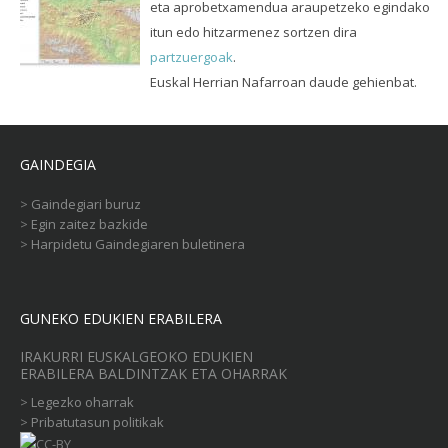
eta aprobetxamendua araupetzeko egindako
itun edo hitzarmenez sortzen dira
partzuergoak
.
Euskal Herrian Nafarroan daude gehienbat.
GAINDEGIA
>
Gaindegiari buruz
>
Egin zaitez bazkide
>
Harpidetu Gaindegiaren buletinera
GUNEKO EDUKIEN ERABILERA
IRAKURRI EUSKALGEOKO EDUKIEN
ERABILERA BALDINTZAK ETA OHARRAK
>
Legezko oharrak
>
Pribatutasun politikak