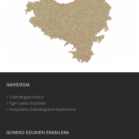
GAINDEGIA
>
Gaindegiari buruz
>
Egin zaitez bazkide
>
Harpidetu Gaindegiaren buletinera
GUNEKO EDUKIEN ERABILERA