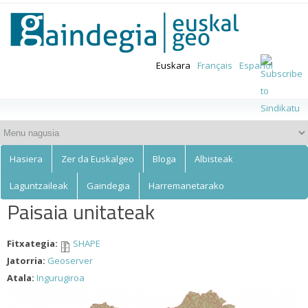
Euskalgeo
Skip to
main
content
Euskara
Français
Español
Hasiera
Zer da Euskalgeo
Bloga
Albisteak
Laguntzaileak
Gaindegia
Harremanetarako
Paisaia unitateak
Fitxategia:
SHAPE
Jatorria:
Geoserver
Atala:
Ingurugiroa