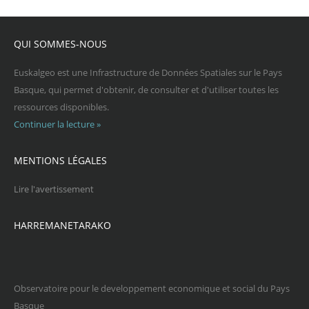
QUI SOMMES-NOUS
Euskalgeo est une Infrastructure de Données Spatiales sur le Pays
Basque, qui permet d'obtenir, de consulter et d'utiliser toutes les
ressources disponibles.
Continuer la lecture »
MENTIONS LÉGALES
Lire l'avertissement
HARREMANETARAKO
Observatoire pour le developpement economique et social du Pays
Basque