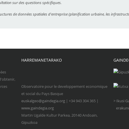
ultation sur des questions spécifiques.
ures de données spatiales d'entreprise (planification urbaine, les infrastruct
HARREMANETARAKO
GAINDE
nées
d'obtenir,
urces
Observatoire pour le developpement economique
et social du Pays Basque
euskalgeo@gaindegia.org
| +34 943 304 365 |
> Ikusi 
www.gaindegia.org
erakund
Martin Ugalde Kultur Parkea, 20140 Andoain,
Gipuzkoa