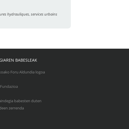
ures hydrauliques, services urbains
GIAREN BABESLEAK
Gaindegia babesten duten
een zerrenda