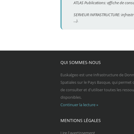
ATLAS Publications: affiche de cons
SERVEUR INFRASTRUCTURE: infrastruct
...).
QUI SOMMES-NOUS
Euskalgeo est une Infrastructure de Don
Spatiales sur le Pays Basque, qui permet 
de consulter et d'utiliser toutes les resso
disponibles.
Continuer la lecture »
MENTIONS LÉGALES
Lire l'avertissement