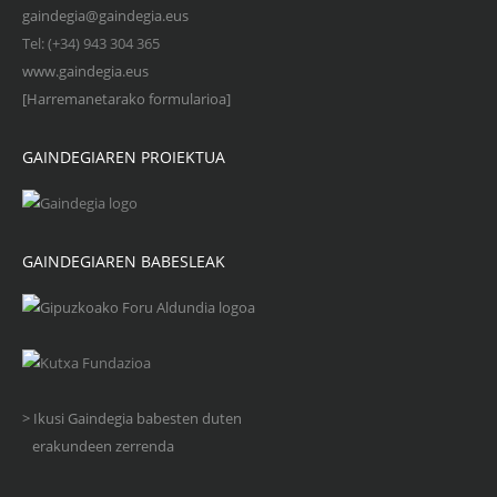
gaindegia@gaindegia.eus
Tel: (+34) 943 304 365
www.gaindegia.eus
[Harremanetarako formularioa]
GAINDEGIAREN PROIEKTUA
GAINDEGIAREN BABESLEAK
> Ikusi Gaindegia babesten duten
erakundeen zerrenda