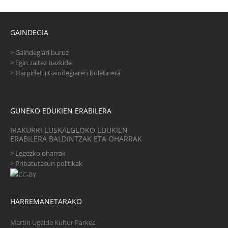
GAINDEGIA
>
Gaindegiari buruz
>
Egin zaitez bazkide
>
Harpidetu Gaindegiaren buletinera
GUNEKO EDUKIEN ERABILERA
IRAKURRI EUSKALGEOKO EDUKIEN
ERABILERA BALDINTZAK ETA OHARRAK
>
Legezko oharrak
>
Pribatutasun politikak
HARREMANETARAKO
Martin Ugalde Kultur Parkea