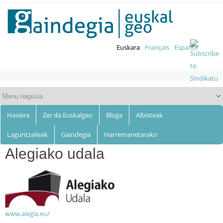
Euskalgeo
Skip to
main
content
Euskara
Français
Español
Hasiera
Zer da Euskalgeo
Bloga
Albisteak
Laguntzaileak
Gaindegia
Harremanetarako
Alegiako udala
www.alegia.eu/