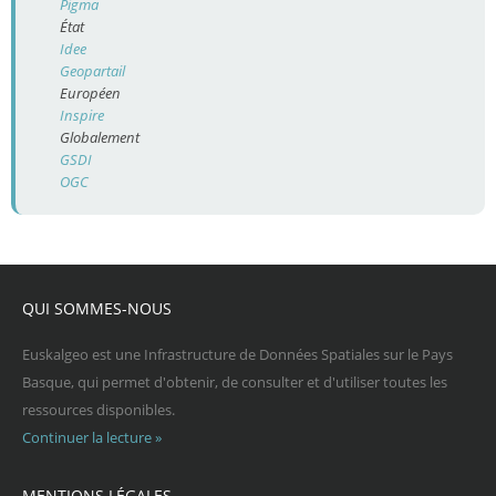
Pigma
État
Idee
Geopartail
Européen
Inspire
Globalement
GSDI
OGC
QUI SOMMES-NOUS
Euskalgeo est une Infrastructure de Données Spatiales sur le Pays
Basque, qui permet d'obtenir, de consulter et d'utiliser toutes les
ressources disponibles.
Continuer la lecture »
MENTIONS LÉGALES