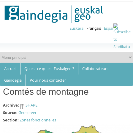
Euskalgeo
Aller au
contenu
principal
Euskara
Français
Español
Accueil
Qu'est-ce qu'est Euskalgeo ?
Collaborateurs
Gaindegia
Pour nous contacter
Comtés de montagne
Archive:
SHAPE
Source:
Geoserver
Section:
Zones fonctionnelles