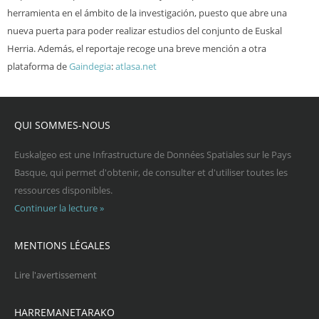
herramienta en el ámbito de la investigación, puesto que abre una
nueva puerta para poder realizar estudios del conjunto de Euskal
Herria. Además, el reportaje recoge una breve mención a otra
plataforma de
Gaindegia
:
atlasa.net
QUI SOMMES-NOUS
Euskalgeo est une Infrastructure de Données Spatiales sur le Pays
Basque, qui permet d'obtenir, de consulter et d'utiliser toutes les
ressources disponibles.
Continuer la lecture »
MENTIONS LÉGALES
Lire l'avertissement
HARREMANETARAKO