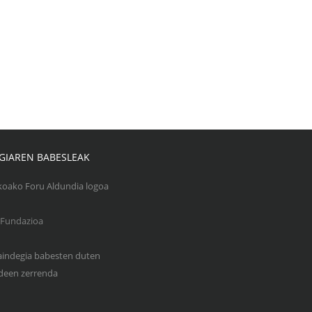
GIAREN BABESLEAK
Gaindegia babesten duten
een zerrenda