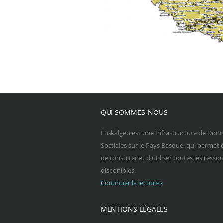
QUI SOMMES-NOUS
Euskalgeo est une Infrastructure de Don
Spatiales sur le Pays Basque, qui permet 
de consulter et d'utiliser toutes les resso
disponibles.
Continuer la lecture »
MENTIONS LÉGALES