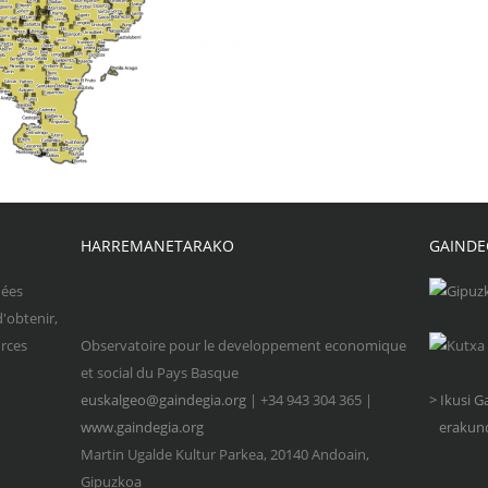
HARREMANETARAKO
GAINDE
nées
d'obtenir,
urces
Observatoire pour le developpement economique
et social du Pays Basque
euskalgeo@gaindegia.org
| +34 943 304 365 |
> Ikusi 
www.gaindegia.org
erakund
Martin Ugalde Kultur Parkea, 20140 Andoain,
Gipuzkoa