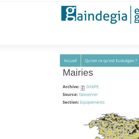
Euskalgeo
Accueil
Qu'est-ce qu'est Euskalgeo ?
Mairies
Archive:
SHAPE
Source:
Geoserver
Section:
Equipements