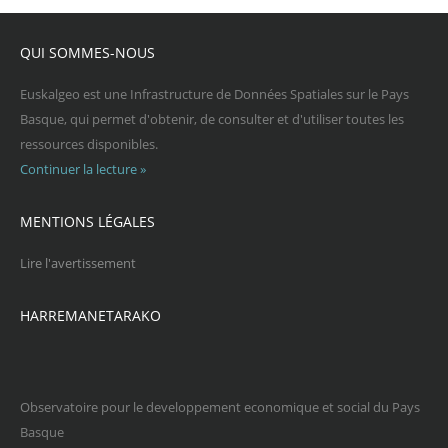
QUI SOMMES-NOUS
Euskalgeo est une Infrastructure de Données Spatiales sur le Pays
Basque, qui permet d'obtenir, de consulter et d'utiliser toutes les
ressources disponibles.
Continuer la lecture »
MENTIONS LÉGALES
Lire l'avertissement
HARREMANETARAKO
Observatoire pour le developpement economique et social du Pays
Basque