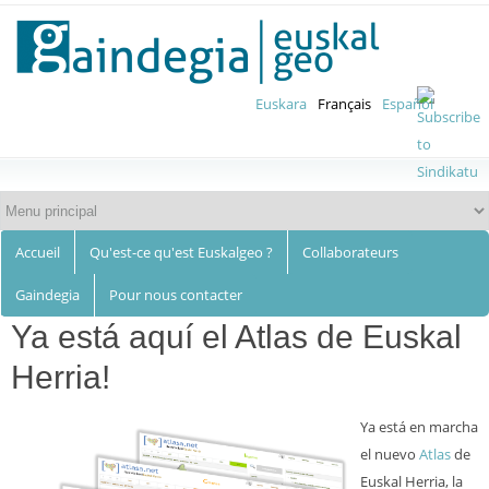
Euskalgeo
Aller au
contenu
principal
Euskara
Français
Español
Accueil
Qu'est-ce qu'est Euskalgeo ?
Collaborateurs
Gaindegia
Pour nous contacter
Ya está aquí el Atlas de Euskal
Herria!
Ya está en marcha
el nuevo
Atlas
de
Euskal Herria, la