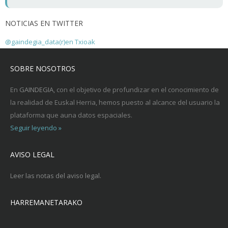
NOTICIAS EN TWITTER
@gaindegia_data(r)en Txioak
SOBRE NOSOTROS
En
GAINDEGIA
, con el objetivo de profundizar en el conocimiento de
la realidad de Euskal Herria, hemos puesto al alcance del usuario la
plataforma que auna datos espaciales.
Seguir leyendo »
AVISO LEGAL
Leer las notas del aviso legal.
HARREMANETARAKO