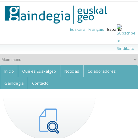
Euskalgeo
Skip to
main
content
Euskara
Français
Español
Inicio
Qué es Euskalgeo
Noticias
Colaboradores
Gaindegia
Contacto