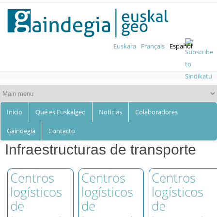
Euskalgeo
Skip to
main
content
Euskara
Français
Español
Inicio
Qué es Euskalgeo
Noticias
Colaboradores
Gaindegia
Contacto
Infraestructuras de transporte
Centros
Centros
Centros
logísticos
logísticos
logísticos
de
de
de