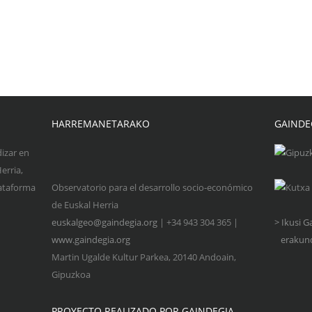
HARREMANETARAKO
GAINDE
dizar en
erria,
lataforma
Observatorio para el desarrollo socio-económico
de Euskal Herria
euskalgeo@gaindegia.org
| +34 943 304 365 |
> Ikusi 
www.gaindegia.org
erakund
Martin Ugalde Kultur Parkea, 20140 Andoain,
Gipuzkoa
PROYECTO REALIZADO POR GAINDEGIA