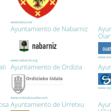
www.leitza.net
Ayuntamiento de Nabarniz
Ayu
Oiar
www.oia
www.nabarniz.org
ti
Ayuntamiento de Ordizia
Ayun
www.sop
www.ordiziakoudala.com
osa
Ayuntamiento de Urretxu
Ayu