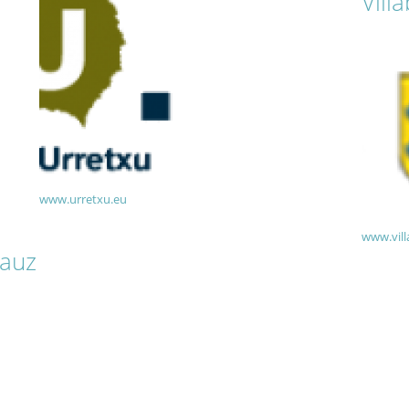
Vill
www.urretxu.eu
www.vil
rauz