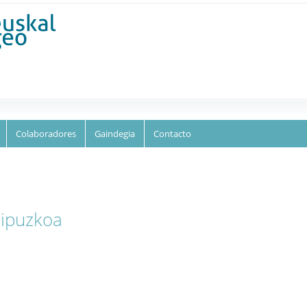
Skip to
main
content
Colaboradores
Gaindegia
Contacto
Gipuzkoa