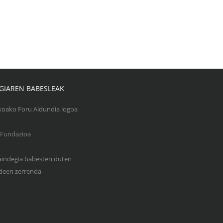
GIAREN BABESLEAK
Gaindegia babesten duten
een zerrenda