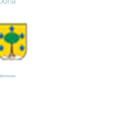
abona
labona.eu