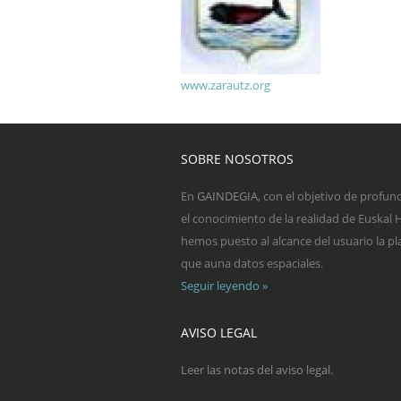
www.zarautz.org
SOBRE NOSOTROS
En
GAINDEGIA
, con el objetivo de profun
el conocimiento de la realidad de Euskal H
hemos puesto al alcance del usuario la p
que auna datos espaciales.
Seguir leyendo »
AVISO LEGAL
Leer las notas del aviso legal.