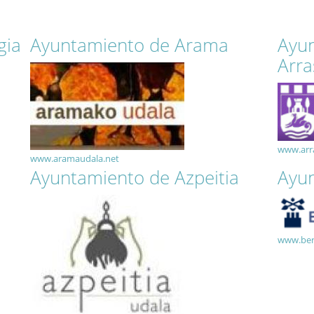
gia
Ayuntamiento de Arama
Ayu
Arra
www.arr
www.aramaudala.net
Ayuntamiento de Azpeitia
Ayun
www.ber