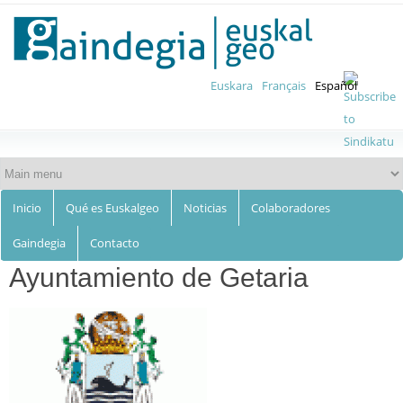
Euskalgeo
Skip to
main
content
Euskara
Français
Español
Inicio
Qué es Euskalgeo
Noticias
Colaboradores
Gaindegia
Contacto
Ayuntamiento de Getaria