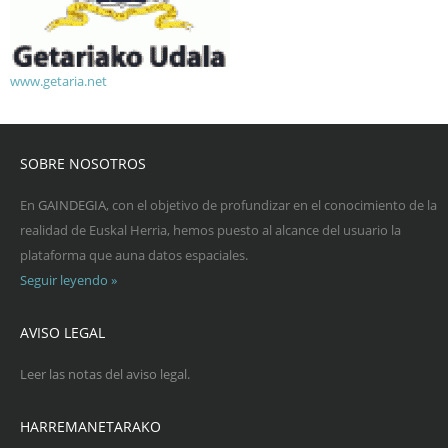
www.getaria.net
SOBRE NOSOTROS
En
GAINDEGIA
, con el objetivo de profundizar en el conocimiento de la
realidad de Euskal Herria, hemos puesto al alcance del usuario la
plataforma que auna datos espaciales.
Seguir leyendo »
AVISO LEGAL
Leer las notas del aviso legal.
HARREMANETARAKO