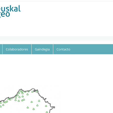
Skip to
main
content
Colaboradores
Gaindegia
Contacto