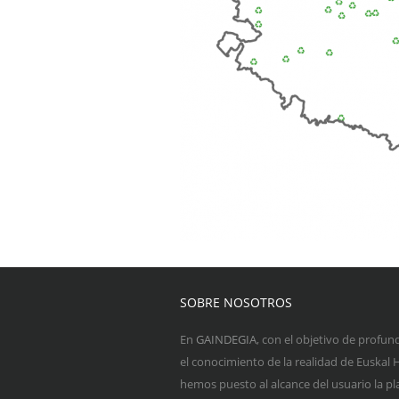
SOBRE NOSOTROS
En
GAINDEGIA
, con el objetivo de profun
el conocimiento de la realidad de Euskal H
hemos puesto al alcance del usuario la p