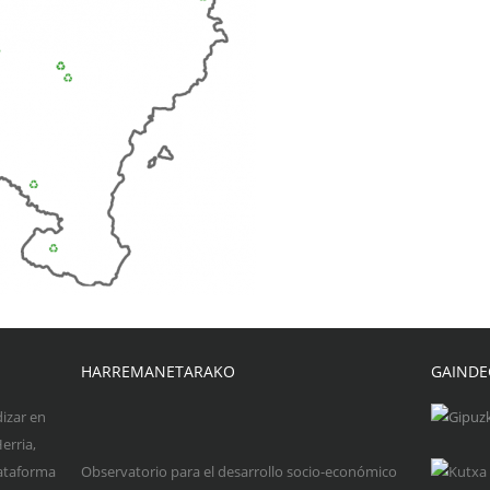
HARREMANETARAKO
GAINDE
dizar en
erria,
lataforma
Observatorio para el desarrollo socio-económico