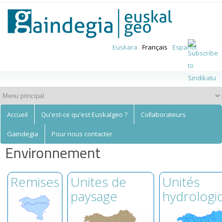
Euskalgeo
Aller au
contenu
principal
Euskara
Français
Español
Accueil
Qu'est-ce qu'est Euskalgeo ?
Collaborateurs
Gaindegia
Pour nous contacter
Environnement
Remises
Unites de
Unités
paysage
hydrologi