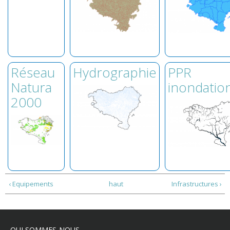
Réseau
Hydrographie
PPR
Natura
inondatio
2000
‹ Equipements
haut
Infrastructures ›
QUI SOMMES-NOUS