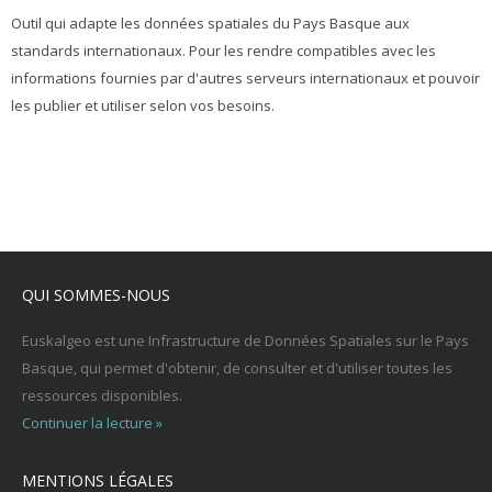
Outil qui adapte les données spatiales du Pays Basque aux
standards internationaux. Pour les rendre compatibles avec les
informations fournies par d'autres serveurs internationaux et pouvoir
les publier et utiliser selon vos besoins.
QUI SOMMES-NOUS
Euskalgeo est une Infrastructure de Données Spatiales sur le Pays
Basque, qui permet d'obtenir, de consulter et d'utiliser toutes les
ressources disponibles.
Continuer la lecture »
MENTIONS LÉGALES