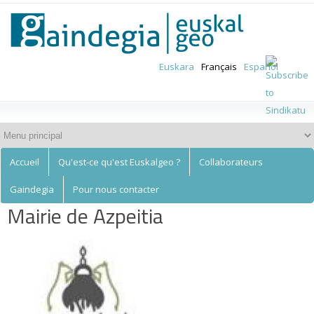
Euskalgeo
Aller au
contenu
principal
Euskara
Français
Español
Accueil
Qu'est-ce qu'est Euskalgeo ?
Collaborateurs
Gaindegia
Pour nous contacter
Mairie de Azpeitia