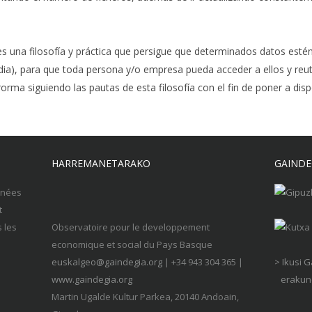
es una filosofía y práctica que persigue que determinados datos estén
ia), para que toda persona y/o empresa pueda acceder a ellos y reutil
rorma siguiendo las pautas de esta filosofía con el fin de poner a di
HARREMANETARAKO
GAINDE
nnées
t
s les
Observatoire pour le developpement
economique et social du Pays Basque
euskalgeo@gaindegia.org
| +34 943 304 365 |
> Ikusi 
www.gaindegia.org
erakund
Martin Ugalde Kultur Parkea, 20140 Andoain,