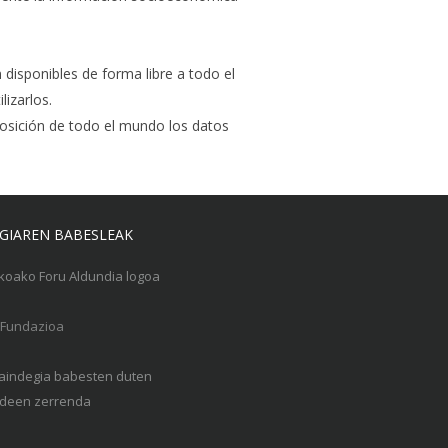
 disponibles de forma libre a todo el
izarlos.
sposición de todo el mundo los datos
GIAREN BABESLEAK
Gaindegia babesten duten
een zerrenda