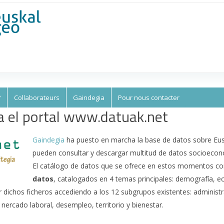
Aller au
contenu
principal
?
Collaborateurs
Gaindegia
Pour nous contacter
a el portal www.datuak.net
Gaindegia
ha puesto en marcha la base de datos sobre Eus
pueden consultar y descargar multitud de datos socioeconó
El catálogo de datos que se ofrece en estos momentos c
datos
, catalogados en 4 temas principales: demografía, e
dichos ficheros accediendo a los 12 subgrupos existentes: administ
 nercado laboral, desempleo, territorio y bienestar.