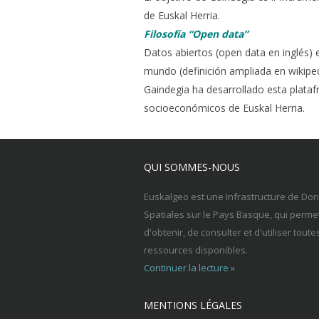
de Euskal Herria.
Filosofía “Open data”
Datos abiertos (open data en inglés) 
mundo (definición ampliada en wikiped
Gaindegia ha desarrollado esta plataf
socioeconómicos de Euskal Herria.
QUI SOMMES-NOUS
Euskalgeo est une Infrastructure de Do
Spatiales sur le Pays Basque, qui perme
d'obtenir, de consulter et d'utiliser toute
ressources disponibles.
Continuer la lecture »
MENTIONS LÉGALES