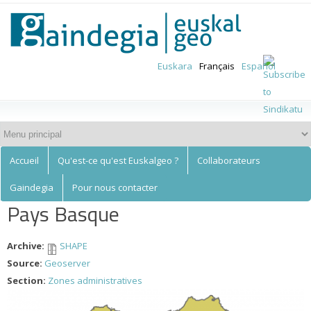
Euskalgeo
Aller au
contenu
principal
Euskara
Français
Español
Accueil
Qu'est-ce qu'est Euskalgeo ?
Collaborateurs
Gaindegia
Pour nous contacter
Pays Basque
Archive:
SHAPE
Source:
Geoserver
Section:
Zones administratives