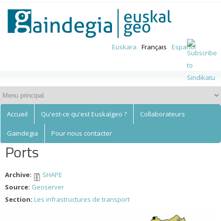
Euskalgeo
Aller au
contenu
principal
Euskara
Français
Español
Accueil
Qu'est-ce qu'est Euskalgeo ?
Collaborateurs
Gaindegia
Pour nous contacter
Ports
Archive:
SHAPE
Source:
Geoserver
Section:
Les infrastructures de transport