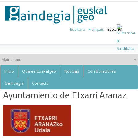
Euskalgeo
Skip to
main
content
Euskara
Français
Español
Inicio
Qué es Euskalgeo
Noticias
Colaboradores
Gaindegia
Contacto
Ayuntamiento de Etxarri Aranaz