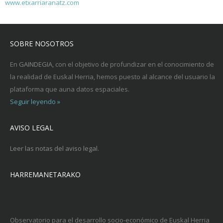
www.etxarriaranatz.com
SOBRE NOSOTROS
En
GAINDEGIA
, con el objetivo de profundizar en el conocimiento de
la realidad de Euskal Herria, hemos puesto al alcance del usuario la
plataforma que auna datos espaciales.
Seguir leyendo »
AVISO LEGAL
Leer las notas del aviso legal.
HARREMANETARAKO
Observatorio para el desarrollo socio-económico de Euskal Herria