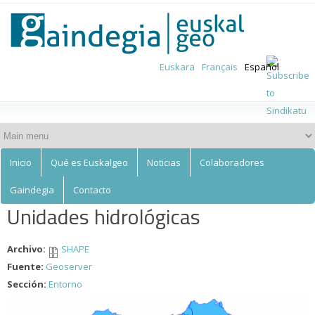
Euskalgeo
Skip to
main
content
Euskara
Français
Español
Inicio
Qué es Euskalgeo
Noticias
Colaboradores
Gaindegia
Contacto
Unidades hidrológicas
Archivo:
SHAPE
Fuente:
Geoserver
Sección:
Entorno