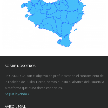
SOBRE NOSOTROS
En
GAINDEGIA
, con el objetivo de profundizar en el conocimiento de
la realidad de Euskal Herria, hemos puesto al alcance del usuario la
plataforma que auna datos espaciales.
Seguir leyendo »
AVISO LEGAL