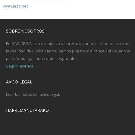
www.lezo.net
SOBRE NOSOTROS
En
GAINDEGIA
, con el objetivo de profundizar en el conocimiento de
la realidad de Euskal Herria, hemos puesto al alcance del usuario la
plataforma que auna datos espaciales.
Seguir leyendo »
AVISO LEGAL
Leer las notas del aviso legal.
HARREMANETARAKO