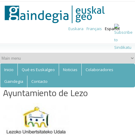
Euskalgeo
Skip to
main
content
Euskara
Français
Español
Inicio
Qué es Euskalgeo
Noticias
Colaboradores
Gaindegia
Contacto
Ayuntamiento de Lezo