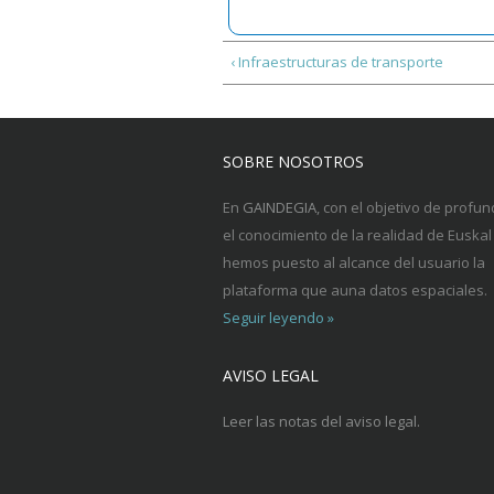
‹ Infraestructuras de transporte
SOBRE NOSOTROS
En
GAINDEGIA
, con el objetivo de profun
el conocimiento de la realidad de Euskal 
hemos puesto al alcance del usuario la
plataforma que auna datos espaciales.
Seguir leyendo »
AVISO LEGAL
Leer las notas del aviso legal.