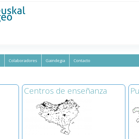
Skip to
main
content
s
Colaboradores
Gaindegia
Contacto
Centros de enseñanza
Pu