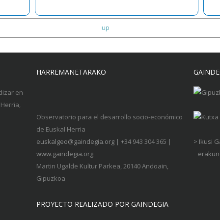
up
HARREMANETARAKO
GAINDE
dizar en
Herria,
Observatorio para el desarrollo socio-económico
de Euskal Herria
euskalgeo@gaindegia.org
| +34 943 304 365 |
> Ikusi 
www.gaindegia.org
erakund
Martin Ugalde Kultur Parkea, 20140 Andoain,
Gipuzkoa
PROYECTO REALIZADO POR GAINDEGIA