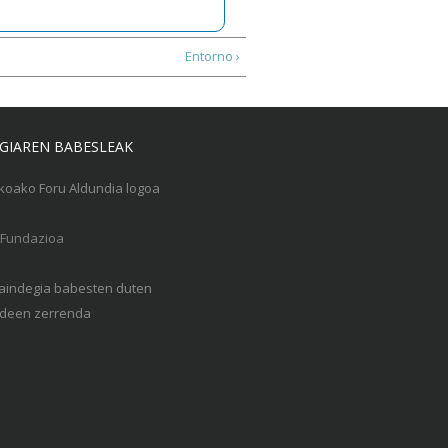
Entorno ›
GIAREN BABESLEAK
Gaindegia babesten duten
een zerrenda