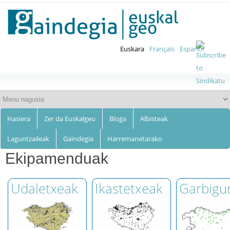
Euskalgeo
Skip to
main
content
Euskara
Français
Español
Hasiera
Zer da Euskalgeo
Bloga
Albisteak
Laguntzaileak
Gaindegia
Harremanetarako
Ekipamenduak
Udaletxeak
Ikastetxeak
Garbigu