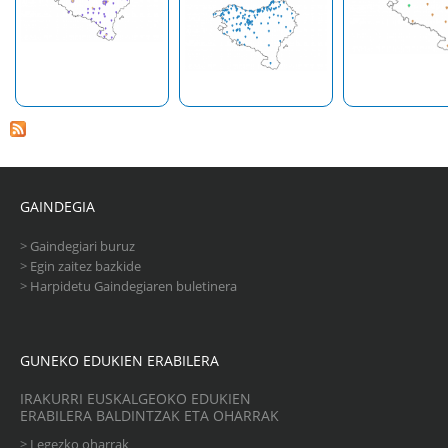
GAINDEGIA
>
Gaindegiari buruz
>
Egin zaitez bazkide
>
Harpidetu Gaindegiaren buletinera
GUNEKO EDUKIEN ERABILERA
IRAKURRI EUSKALGEOKO EDUKIEN
ERABILERA BALDINTZAK ETA OHARRAK
>
Legezko oharrak