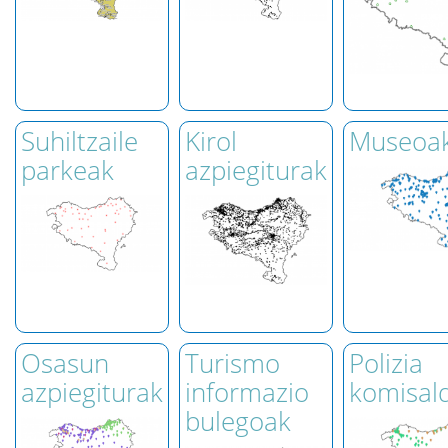
Suhiltzaile
Kirol
Museoa
parkeak
azpiegiturak
Osasun
Turismo
Polizia
azpiegiturak
informazio
komisal
bulegoak