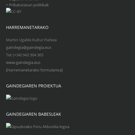
>
Pribatutasun politikak
HARREMANETARAKO
Martin Ugalde Kultur Parkea
gaindegia@gaindegia.eus
Tel: (+34) 943 304 365
www.gaindegia.eus
[Harremanetarako formularioa]
GAINDEGIAREN PROIEKTUA
GAINDEGIAREN BABESLEAK