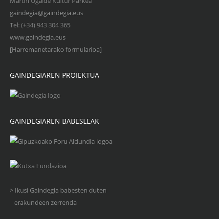
Martin Ugalde Kultur Parkea
gaindegia@gaindegia.eus
Tel: (+34) 943 304 365
www.gaindegia.eus
[Harremanetarako formularioa]
GAINDEGIAREN PROIEKTUA
GAINDEGIAREN BABESLEAK
> Ikusi Gaindegia babesten duten
erakundeen zerrenda