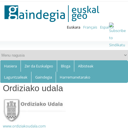
Euskalgeo
Skip to
main
content
Euskara
Français
Español
Hasiera
Zer da Euskalgeo
Bloga
Albisteak
Laguntzaileak
Gaindegia
Harremanetarako
Ordiziako udala
www.ordiziakoudala.com