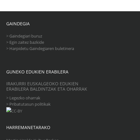
GAINDEGIA
>
Gaindegiari buruz
>
Egin zaitez bazkide
>
Harpidetu Gaindegiaren buletinera
GUNEKO EDUKIEN ERABILERA
IRAKURRI EUSKALGEOKO EDUKIEN
ERABILERA BALDINTZAK ETA OHARRAK
>
Legezko oharrak
>
Pribatutasun politikak
HARREMANETARAKO