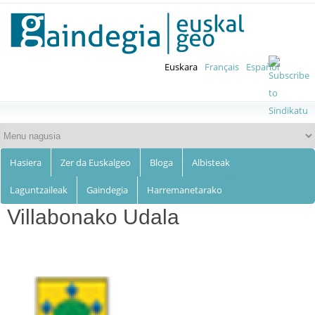
Euskalgeo
Skip to
main
content
Euskara
Français
Español
Hasiera
Zer da Euskalgeo
Bloga
Albisteak
Laguntzaileak
Gaindegia
Harremanetarako
Villabonako Udala