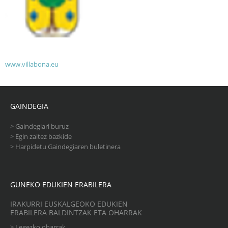
www.villabona.eu
GAINDEGIA
>
Gaindegiari buruz
>
Egin zaitez bazkide
>
Harpidetu Gaindegiaren buletinera
GUNEKO EDUKIEN ERABILERA
IRAKURRI EUSKALGEOKO EDUKIEN
ERABILERA BALDINTZAK ETA OHARRAK
>
Legezko oharrak