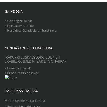
GAINDEGIA
>
Gaindegiari buruz
>
Egin zaitez bazkide
>
Harpidetu Gaindegiaren buletinera
GUNEKO EDUKIEN ERABILERA
IRAKURRI EUSKALGEOKO EDUKIEN
ERABILERA BALDINTZAK ETA OHARRAK
>
Legezko oharrak
>
Pribatutasun politikak
HARREMANETARAKO
Martin Ugalde Kultur Parkea
gaindegia@gaindegia.eus