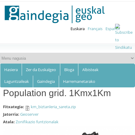
Euskalgeo
Skip to
main
content
Euskara
Français
Español
Hasiera
Zer da Euskalgeo
Bloga
Albisteak
Laguntzaileak
Gaindegia
Harremanetarako
Population grid. 1Kmx1Km
Fitxategia:
km_biztanleria_sareta.zip
Jatorria:
Geoserver
Atala:
Zonifikazio funtzionalak