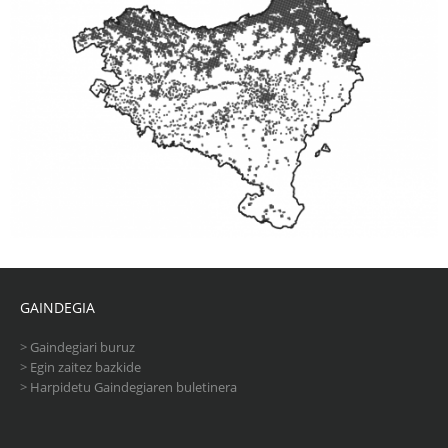
GAINDEGIA
>
Gaindegiari buruz
>
Egin zaitez bazkide
>
Harpidetu Gaindegiaren buletinera