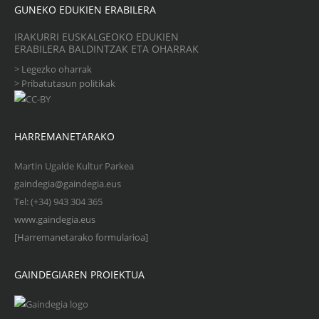
GUNEKO EDUKIEN ERABILERA
IRAKURRI EUSKALGEOKO EDUKIEN
ERABILERA BALDINTZAK ETA OHARRAK
>
Legezko oharrak
>
Pribatutasun politikak
HARREMANETARAKO
Martin Ugalde Kultur Parkea
gaindegia@gaindegia.eus
Tel: (+34) 943 304 365
www.gaindegia.eus
[Harremanetarako formularioa]
GAINDEGIAREN PROIEKTUA