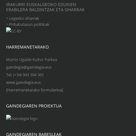
IRAKURRI EUSKALGEOKO EDUKIEN
ERABILERA BALDINTZAK ETA OHARRAK
>
Legezko oharrak
>
Pribatutasun politikak
HARREMANETARAKO
Martin Ugalde Kultur Parkea
gaindegia@gaindegia.eus
Tel: (+34) 943 304 365
www.gaindegia.eus
[Harremanetarako formularioa]
GAINDEGIAREN PROIEKTUA
GAINDEGIAREN BABESLEAK