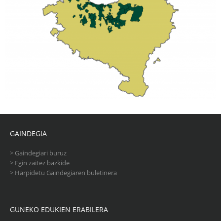
GAINDEGIA
>
Gaindegiari buruz
>
Egin zaitez bazkide
>
Harpidetu Gaindegiaren buletinera
GUNEKO EDUKIEN ERABILERA