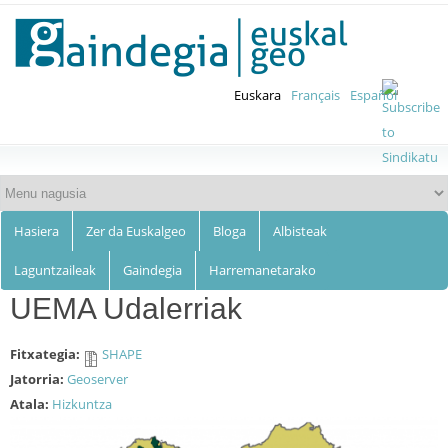
Euskalgeo
Skip to
main
content
Euskara
Français
Español
Hasiera
Zer da Euskalgeo
Bloga
Albisteak
Laguntzaileak
Gaindegia
Harremanetarako
UEMA Udalerriak
Fitxategia:
SHAPE
Jatorria:
Geoserver
Atala:
Hizkuntza