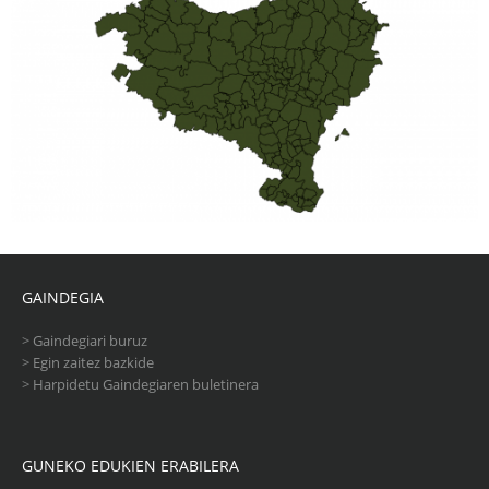
GAINDEGIA
>
Gaindegiari buruz
>
Egin zaitez bazkide
>
Harpidetu Gaindegiaren buletinera
GUNEKO EDUKIEN ERABILERA