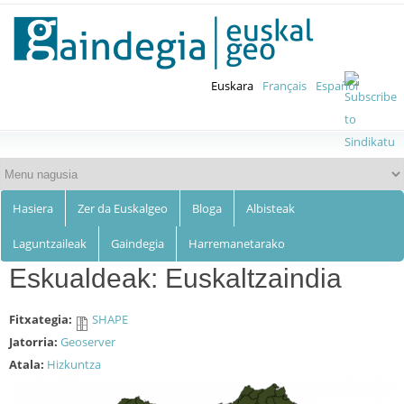
Euskalgeo
Skip to
main
content
Euskara
Français
Español
Hasiera
Zer da Euskalgeo
Bloga
Albisteak
Laguntzaileak
Gaindegia
Harremanetarako
Eskualdeak: Euskaltzaindia
Fitxategia:
SHAPE
Jatorria:
Geoserver
Atala:
Hizkuntza