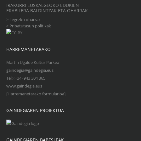
IRAKURRI EUSKALGEOKO EDUKIEN
ERABILERA BALDINTZAK ETA OHARRAK
>
Legezko oharrak
>
Pribatutasun politikak
HARREMANETARAKO
Martin Ugalde Kultur Parkea
gaindegia@gaindegia.eus
Tel: (+34) 943 304 365
www.gaindegia.eus
[Harremanetarako formularioa]
GAINDEGIAREN PROIEKTUA
GAINDEGIAREN BABESLEAK