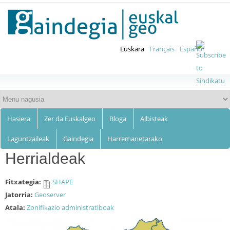
Euskalgeo
Skip to
main
content
Euskara
Français
Español
Hasiera
Zer da Euskalgeo
Bloga
Albisteak
Laguntzaileak
Gaindegia
Harremanetarako
Herrialdeak
Fitxategia:
SHAPE
Jatorria:
Geoserver
Atala:
Zonifikazio administratiboak