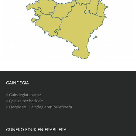
GAINDEGIA
>
Gaindegiari buruz
>
Egin zaitez bazkide
>
Harpidetu Gaindegiaren buletinera
GUNEKO EDUKIEN ERABILERA