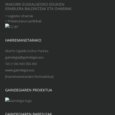
IRAKURRI EUSKALGEOKO EDUKIEN
ERABILERA BALDINTZAK ETA OHARRAK
>
Legezko oharrak
>
Pribatutasun politikak
HARREMANETARAKO
Martin Ugalde Kultur Parkea
gaindegia@gaindegia.eus
Tel: (+34) 943 304 365
www.gaindegia.eus
[Harremanetarako formularioa]
GAINDEGIAREN PROIEKTUA
GAINDEGIAREN BABESLEAK