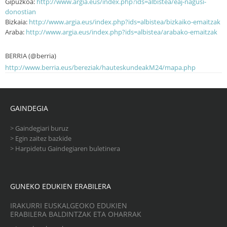
Gipuzkoa:
http://www.argia.eus/index.php?ids=albistea/eaj-nagusi-
donostian
Bizkaia:
http://www.argia.eus/index.php?ids=albistea/bizkaiko-emaitzak
Araba:
http://www.argia.eus/index.php?ids=albistea/arabako-emaitzak
BERRIA (@berria)
http://www.berria.eus/bereziak/hauteskundeakM24/mapa.php
GAINDEGIA
>
Gaindegiari buruz
>
Egin zaitez bazkide
>
Harpidetu Gaindegiaren buletinera
GUNEKO EDUKIEN ERABILERA
IRAKURRI EUSKALGEOKO EDUKIEN
ERABILERA BALDINTZAK ETA OHARRAK