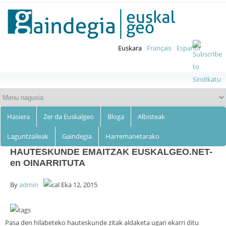
Euskalgeo
Skip to
main
content
Euskara
Français
Español
Hasiera
Zer da Euskalgeo
Bloga
Albisteak
Laguntzaileak
Gaindegia
Harremanetarako
HAUTESKUNDE EMAITZAK EUSKALGEO.NET-
en OINARRITUTA
By
admin
Eka 12, 2015
Pasa den hilabeteko hauteskunde zitak aldaketa ugari ekarri ditu