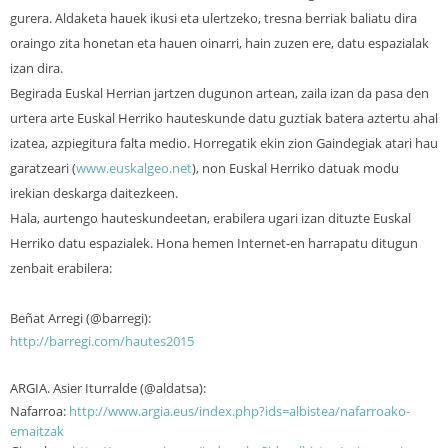
gurera. Aldaketa hauek ikusi eta ulertzeko, tresna berriak baliatu dira
oraingo zita honetan eta hauen oinarri, hain zuzen ere, datu espazialak
izan dira.
Begirada Euskal Herrian jartzen dugunon artean, zaila izan da pasa den
urtera arte Euskal Herriko hauteskunde datu guztiak batera aztertu ahal
izatea, azpiegitura falta medio. Horregatik ekin zion Gaindegiak atari hau
garatzeari (
www.euskalgeo.net
), non Euskal Herriko datuak modu
irekian deskarga daitezkeen.
Hala, aurtengo hauteskundeetan, erabilera ugari izan dituzte Euskal
Herriko datu espazialek. Hona hemen Internet-en harrapatu ditugun
zenbait erabilera:
Beñat Arregi (@barregi):
http://barregi.com/hautes2015
ARGIA. Asier Iturralde (@aldatsa):
Nafarroa:
http://www.argia.eus/index.php?ids=albistea/nafarroako-
emaitzak