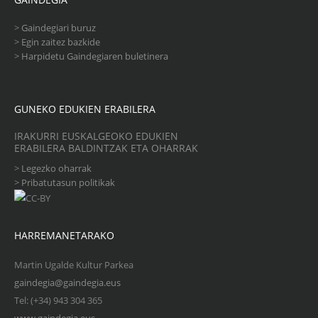
>
Gaindegiari buruz
>
Egin zaitez bazkide
>
Harpidetu Gaindegiaren buletinera
GUNEKO EDUKIEN ERABILERA
IRAKURRI EUSKALGEOKO EDUKIEN
ERABILERA BALDINTZAK ETA OHARRAK
>
Legezko oharrak
>
Pribatutasun politikak
HARREMANETARAKO
Martin Ugalde Kultur Parkea
gaindegia@gaindegia.eus
Tel: (+34) 943 304 365