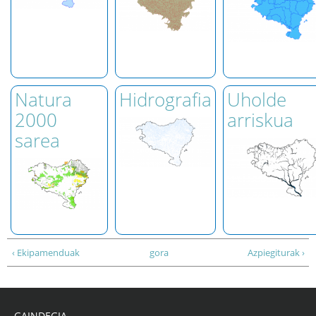
Natura
Hidrografia
Uholde
2000
arriskua
sarea
‹ Ekipamenduak
gora
Azpiegiturak ›
GAINDEGIA