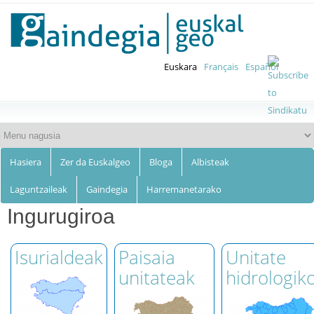
Euskalgeo
Skip to
main
content
Euskara
Français
Español
Hasiera
Zer da Euskalgeo
Bloga
Albisteak
Laguntzaileak
Gaindegia
Harremanetarako
Ingurugiroa
Isurialdeak
Paisaia
Unitate
unitateak
hidrologik