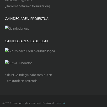
www.gaindegia.eus
[Harremanetarako formularioa]
GAINDEGIAREN PROIEKTUA
GAINDEGIAREN BABESLEAK
> Ikusi Gaindegia babesten duten
erakundeen zerrenda
© 2013 trace. All rights reserved. Designed by
entiri